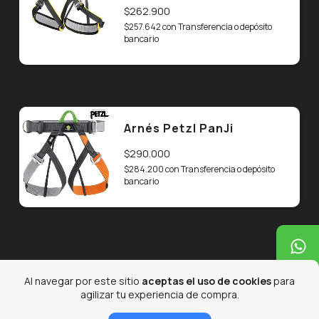
$262.900
$257.642
con
Transferencia o depósito
bancario
Arnés Petzl PanJi
$290.000
$284.200
con
Transferencia o depósito
bancario
Al navegar por este sitio
aceptas el uso de cookies
para
Madera DHS SR-A
agilizar tu experiencia de compra.
$50.000